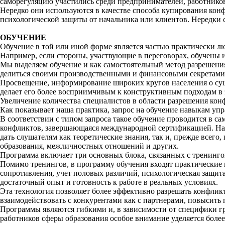
саморегуляцию участились среди предпринимателей, работнико
Нередко они используются в качестве способа купирования кон
психологической защиты от начальника или клиентов. Нередки 
ОБУЧЕНИЕ
Обучение в той или иной форме является частью практически л
Например, если стороны, участвующие в переговорах, обучены 
Мы выделяем обучение и как самостоятельный метод разрешения
делиться своими производственными и финансовыми секретами 
Просвещение, информирование широких кругов населения о сущ
делает его более восприимчивым к конструктивным подходам в 
Увеличение количества специалистов в области разрешения ко
Как показывает наша практика, запрос на обучение навыкам упр
В соответствии с типом запроса такое обучение проводится в с
конфликтов, завершающаяся международной сертификацией. На 
дать слушателям как теоретические знания, так и, прежде всег
образования, межличностных отношений и других.
Программа включает три основных блока, связанных с тренинго
Помимо тренингов, в программу обучения входят практические 
сопротивления, учет половых различий, психологическая защит
достаточный опыт и готовность к работе в реальных условиях.
Эта технология позволяет более эффективно разрешать конфлик
взаимодействовать с конкурентами как с партнерами, повысить
Программы являются гибкими и, в зависимости от специфики гр
работников сферы образования особое внимание уделяется более