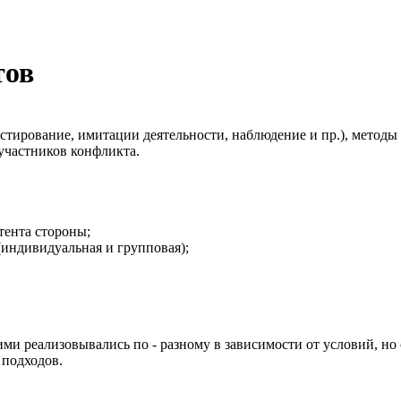
тов
тестирование, имитации деятельности, наблюдение и пр.), мето
участников конфликта.
ента стороны;
дивидуальная и групповая);
ими реализовывались по - разному в зависимости от условий, но
 подходов.