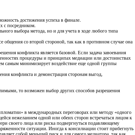
ожность достижения успеха в финале.
х с посредником.
ного выбора метода, но и для учета в ходе любого типа
е общения со второй стороной, так как в противном случае она
шения конфликта является базовой. Если задача завоевания
обенностях процедуры и принципах медиации или достоинствах
тем самым минимизирует воздействие еще одной группы
ения конфликта и демонстрация сторонам выгод,
олимыми, то возможен выбор других способов разрешения
дипломатии» в международных переговорах или методу «одного
ейся нежеланием одной или обеих сторон встречаться лицом к
тери своего лица или риска подвергнуться подавляющему
аряженности ситуации. Иногда к консилиации стоит прибегнуть
авляет собой меньший риск и для самого медиатора, так как