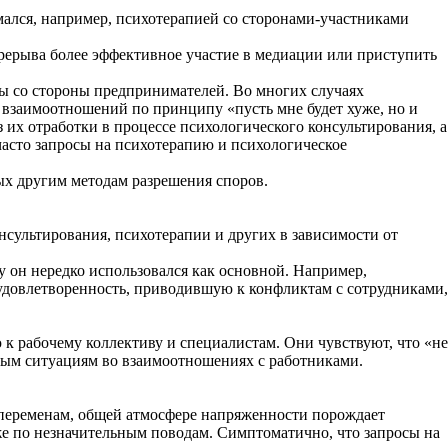
мался, например, психотерапией со сторонами-участниками
рерыва более эффективное участие в медиации или приступить
ы со стороны предпринимателей. Во многих случаях
взаимоотношений по принципу «пусть мне будет хуже, но и
их отработки в процессе психологического консультирования, а
асто запросы на психотерапию и психологическое
ых другим методам разрешения споров.
нсультирования, психотерапии и других в зависимости от
ку он нередко использовался как основной. Например,
еудовлетворенность, приводившую к конфликтам с сотрудниками,
к рабочему коллективу и специалистам. Они чувствуют, что «не
трым ситуациям во взаимоотношениях с работниками.
переменам, общей атмосфере напряженности порождает
же по незначительным поводам. Симптоматично, что запросы на