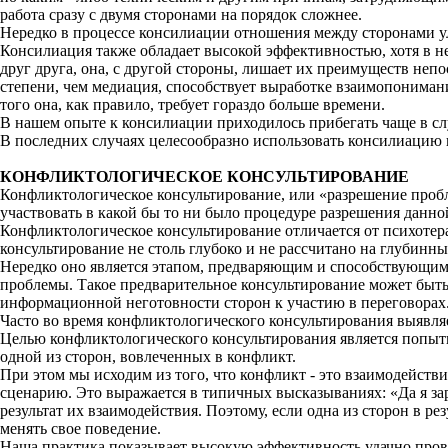
работа сразу с двумя сторонами на порядок сложнее.
Нередко в процессе консилиации отношения между сторонами улу
Консилиация также обладает высокой эффективностью, хотя в н
друг друга, она, с другой стороны, лишает их преимуществ не
степени, чем медиация, способствует выработке взаимопонима
того она, как правило, требует гораздо больше времени.
В нашем опыте к консилиации приходилось прибегать чаще в с
В последних случаях целесообразно использовать консилиацию к
КОНФЛИКТОЛОГИЧЕСКОЕ КОНСУЛЬТИРОВАНИЕ
Конфликтологическое консультирование, или «разрешение пробл
участвовать в какой бы то ни было процедуре разрешения данной
Конфликтологическое консультирование отличается от психотер
консультирование не столь глубоко и не рассчитано на глубин
Нередко оно является этапом, предваряющим и способствующим 
проблемы. Такое предварительное консультирование может быть
информационной неготовности сторон к участию в переговорах
Часто во время конфликтологического консультирования выявля
Целью конфликтологического консультирования является попытк
одной из сторон, вовлеченных в конфликт.
При этом мы исходим из того, что конфликт - это взаимодейств
сценарию. Это выражается в типичных высказываниях: «Да я заран
результат их взаимодействия. Поэтому, если одна из сторон в 
менять свое поведение.
Наша практика показывает высокую эффективность удачно прове