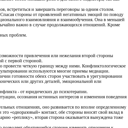
в, встретиться и завершить переговоры за одним столом.
. Спасая стороны от проявлений негативных эмоций по поводу
оционального взаимовлияния и взаимообучения. Она в меньшей
езвычайно важно в случае продолжающихся отношений. Кроме
тных проблем.
евозможности привлечения или нежелания второй стороны
ой с первой стороной.
дно провести четкую границу между ними. Конфликтологическое
нсультировании используются многие приемы медиации.
ичии готовности обеих сторон участвовать в урегулировании
хнических или других деталей, эмоциональной или
онфликта - от юридических до психотерапии.
итуации, осознания истинных интересов и изменения поведения
ительных отношениях, оно развивается по вполне определенному
и это «одноразовый» контакт, обе стороны вносят свой вклад в
енарию «реплику», вторая сторона оказывается вынуждена тоже
о позволяет обратившейся стороне изменить отношение к