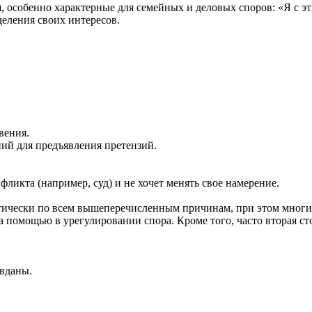
бенно характерные для семейных и деловых споров: «Я с этим 
ения своих интересов.
ения.
для предъявления претензий.
а (например, суд) и не хочет менять свое намерение.
ктически по всем вышеперечисленным причинам, при этом многие
 помощью в урегулировании спора. Кроме того, часто вторая сто
вданы.