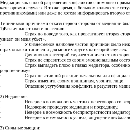
Медиация как способ разрешения конфликтов с помощью прямых
категориями случаев. В то же время, в большом количестве ситу
противником(ами) или даже не хотела информировать вторую с
Типичными причинами отказа первой стороны от медиации был
1)Различные страхи и опасения:
· Страх по поводу того, как прореагирует вторая сторона, 
узнает, он меня убьет».
· У бизнесменов наиболее частой причиной было нежелание 
страх огласки типичен и для многих других категорий случаев.
· Для многих категорий случаев типичен страх сторон оказ
· Страх не справиться со своим эмоциональным состоянием
· Страх выглядеть плохо в глазах медиатора, особенно в сл
родственному».
· Страх негативной реакции начальства или официальн
· Страх изменить своим принципам, уронить лицо.
· Опасение усугубления конфликта в результате медиа
2) Недоверие:
· Неверие в возможность честных переговоров со второй 
· Недоверие процедуре медиации и посреднику.
· Неверие в возможность беспристрастности медиатор
· Неверие в возможность успеха, ощущение дисбаланса с
3) Сильные эмоции: