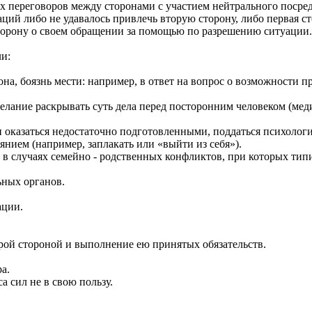
 переговоров между сторонами с участием нейтрального посред
аций либо не удавалось привлечь вторую сторону, либо первая ст
торону о своем обращении за помощью по разрешению ситуации.
и:
боязнь мести: например, в ответ на вопрос о возможности пр
раскрывать суть дела перед посторонним человеком (медиато
аться недостаточно подготовленными, поддаться психологиче
 (например, заплакать или «выйти из себя»).
учаях семейно - родственных конфликтов, при которых типич
ых органов.
ции.
стороной и выполнение ею принятых обязательств.
а.
ил не в свою пользу.