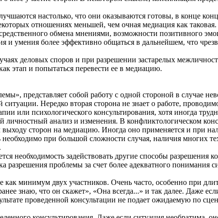
чшаются настолько, что они оказываются готовы, в конце концо
екоторых отношениях меньшей, чем очная медиация как таковая
посредственного обмена мнениями, возможности позитивного эм
ния и умения более эффективно общаться в дальнейшем, что чр
лучаях деловых споров и при разрешении застарелых межличнос
ак этап и попытаться перевести ее в медиацию.
емы», представляет собой работу с одной стороной в случае н
 ситуации. Нередко вторая сторона не знает о работе, проводим
апии или психологического консультирования, хотя иногда тру
ный личностный анализ и изменения. В конфликтологическом ко
выходу сторон на медиацию. Иногда оно применяется и при нал
 необходимо при большой сложности случая, наличия многих те
.
ется необходимость задействовать другие способы разрешения к
а разрешения проблемы за счет более адекватного понимания с
ие как минимум двух участников. Очень часто, особенно при дл
ее знаю, что он скажет», «Она всегда...» и так далее. Даже есл
результате проведенной консультации не подает ожидаемую по сц
денного консультирования. Даже если ситуация необратима, он