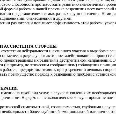
 свою способность противостоять развитию аналогичных пробл
ой формой работы в нашей практике разрешения всех категорий
иации представителями самых разных групп населения. Нами ра
защищенными, бизнесменами и другими.
долении разногласий повышает эффективность этой работы, уско
ЛИ АССИСТЕНТА СТОРОНЫ
отсутствия нейтральности и активного участия в выработке реш
е менее, в ряде случаев активное задействование в процессе 
 предотвращения их развития в деструктивном направлении. Это
и (например, по этическим соображениям) соблюдения принципа
 в работе с предпринимателями, при разрешении деловых споров
вать преимущество подхода к разрешению проблем с установкой
ТЕРАПИЯ
 именно на такой вид услуг, в случае выявления их необходимо
ричинами. Нередко на психологическое консультирование или 
вротической симптоматикой, созависимостью, глубокими наруше
и необходимости более глубинной эмоциональной или личностн