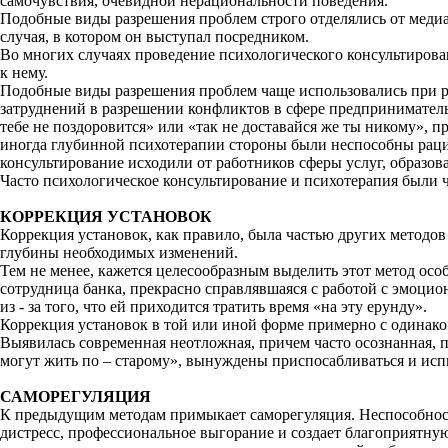
самочувствия, очевидной нерациональности поведения.
Подобные виды разрешения проблем строго отделялись от медиа
случая, в котором он выступал посредником.
Во многих случаях проведение психологического консультирова
к нему.
Подобные виды разрешения проблем чаще использовались при 
затруднений в разрешении конфликтов в сфере предпринимател
тебе не поздоровится» или «так не доставайся же ты никому», 
иногда глубинной психотерапии стороны были неспособны раци
консультирование исходили от работников сферы услуг, образов
Часто психологическое консультирование и психотерапия были ч
КОРРЕКЦИЯ УСТАНОВОК
Коррекция установок, как правило, была частью других методов
глубины необходимых изменений.
Тем не менее, кажется целесообразным выделить этот метод особо
сотрудница банка, прекрасно справлявшаяся с работой с эмоци
из - за того, что ей приходится тратить время «на эту ерунду».
Коррекция установок в той или иной форме примерно с одинаков
Выявилась современная неотложная, причем часто осознанная, п
могут жить по – старому», вынуждены приспосабливаться и исп
САМОРЕГУЛЯЦИЯ
К предыдущим методам примыкает саморегуляция. Неспособност
дистресс, профессиональное выгорание и создает благоприятну