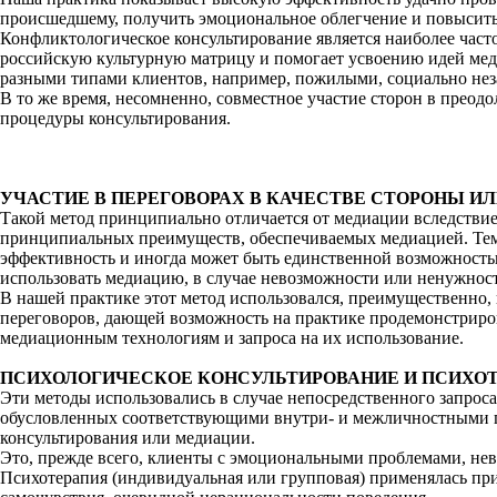
происшедшему, получить эмоциональное облегчение и повысить
Конфликтологическое консультирование является наиболее част
российскую культурную матрицу и помогает усвоению идей мед
разными типами клиентов, например, пожилыми, социально не
В то же время, несомненно, совместное участие сторон в прео
процедуры консультирования.
УЧАСТИЕ В ПЕРЕГОВОРАХ В КАЧЕСТВЕ СТОРОНЫ И
Такой метод принципиально отличается от медиации вследствие 
принципиальных преимуществ, обеспечиваемых медиацией. Тем н
эффективность и иногда может быть единственной возможностью
использовать медиацию, в случае невозможности или ненужност
В нашей практике этот метод использовался, преимущественно,
переговоров, дающей возможность на практике продемонстриро
медиационным технологиям и запроса на их использование.
ПСИХОЛОГИЧЕСКОЕ КОНСУЛЬТИРОВАНИЕ И ПСИХО
Эти методы использовались в случае непосредственного запроса
обусловленных соответствующими внутри- и межличностными п
консультирования или медиации.
Это, прежде всего, клиенты с эмоциональными проблемами, не
Психотерапия (индивидуальная или групповая) применялась пр