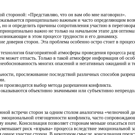
ороной: «Представляю, что он вам обо мне наговорил».
 оказывается принципиально важным и часто определяющим возм
а, но и определить причины сопротивления участию в переговора
ринципиально важно не только на начальном этапе для оптималь
озникающие в этом процессе трудности и его динамику.
е доверия сторон. Эта проблема особенно остро стоит в процесс
ехнология благоприятной атмосферы проведения процесса разре
лем может отпасть. Только в такой атмосфере информация об ос
 необоснованность многих опасений и негативных ожиданий и 
ьности, прослеживание последствий различных способов разреш
ми.
н производится выбор метода разрешения конфликта.
ии оказываются объективно значимыми или субъективно непреод
енной встречи сторон за одним столом аналогична «челночной 
й эмоциональной отягощенности конфликта, часто сопровождающ
му иначе. Консилиация позволяет сторонам меньше опасаться по
уменьшает риск «взрыва» процесса вследствие эмоциональной з
очное участие сторон. В некотором смысле, консилиация предст