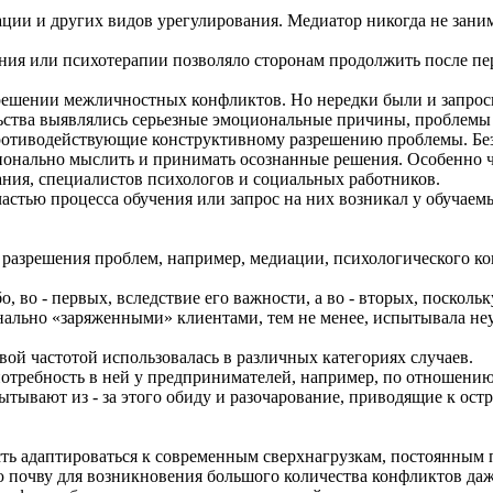
ции и других видов урегулирования. Медиатор никогда не зани
ния или психотерапии позволяло сторонам продолжить после пе
решении межличностных конфликтов. Но нередки были и запрос
ьства выявлялись серьезные эмоциональные причины, проблемы 
противодействующие конструктивному разрешению проблемы. Без 
онально мыслить и принимать осознанные решения. Особенно ч
ания, специалистов психологов и социальных работников.
астью процесса обучения или запрос на них возникал у обучаем
 разрешения проблем, например, медиации, психологического ко
, во - первых, вследствие его важности, а во - вторых, посколь
онально «заряженными» клиентами, тем не менее, испытывала н
ой частотой использовалась в различных категориях случаев.
отребность в ней у предпринимателей, например, по отношению 
ытывают из - за этого обиду и разочарование, приводящие к ос
ь адаптироваться к современным сверхнагрузкам, постоянным 
ю почву для возникновения большого количества конфликтов да