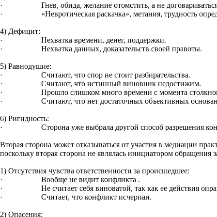
· Гнев, обида, желание отомстить, а не договариваться, осо
· «Невротическая раскачка», метания, трудность определ
4) Дефицит:
· Нехватка времени, денег, поддержки.
· Нехватка данных, доказательств своей правоты.
5) Равнодушие:
· Считают, что спор не стоит разбирательства.
· Считают, что истинный виновник недостижим.
· Прошло слишком много времени с момента столкнов
· Считают, что нет достаточных объективных оснований 
6) Ригидность:
· Сторона уже выбрала другой способ разрешения конфликт
Вторая сторона может отказываться от участия в медиации пра
поскольку вторая сторона не являлась инициатором обращения за
1) Отсутствия чувства ответственности за происшедшее:
· Вообще не видит конфликта .
· Не считает себя виноватой, так как ее действия опра
· Считает, что конфликт исчерпан.
2) Опасения: