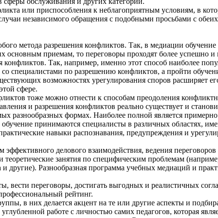
в сферы обслуживания и других категорий.
фликта или приспособления к неблагоприятным условиям, в кото
случаи независимого обращения с подобными просьбами с обеих
юбого метода разрешения конфликтов. Так, в медиации обучение
их основным приемам, то переговоры проходят более успешно и
 конфликтов. Так, например, именно этот способ наиболее поп
со специалистами по разрешению конфликтов, а пройти обучени
ествующих возможностях урегулирования споров расширяет его
этой сфере.
нфликтов тоже можно отнести к способам преодоления конфликт
авления и разрешения конфликтов реально существует и станови
амых разнообразных формах. Наиболее полной является примерно
обучение принимаются специалисты в различных областях, име
о, практические навыки распознавания, предупреждения и урегу
м эффективного делового взаимодействия, ведения переговоров
и теоретические занятия по специфическим проблемам (например
а и другие). Разнообразная программа учебных медиаций и пра
ты, вести переговоры, достигать выгодных и реалистичных сог
 профессиональный рейтинг.
уппы, в них делается акцент на те или другие аспекты и подби
 углубленной работе с личностью самих педагогов, которая явля