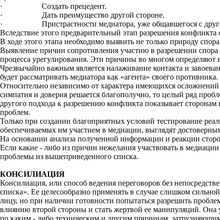
· Создать прецедент.
· Дать преимущество другой стороне.
· Пристрастности медиатора, уже общавшегося с другой ст
Вследствие этого предварительный этап разрешения конфликта
В ходе этого этапа необходимо выявить не только природу спор
Выявление причин сопротивления участию в разрешении спора п
процесса урегулирования. Эти причины во многом определяют в
Чрезвычайно важным является налаживание контакта и завоевани
будет рассматривать медиатора как «агента» своего противника.
Относительно независимо от характера имеющихся осложнений т
симпатия и доверия решается благополучно, то целый ряд проб
другого подхода к разрешению конфликта показывает сторонам
проблем.
Только при создании благоприятных условий тестирование реал
обеспечиваемых им участием в медиации, выглядят достоверны
На основании анализа полученной информации и реакции сторо
Если какие - либо из причин нежелания участвовать в медиац
проблемы из вышеприведенного списка.
КОНСИЛИАЦИЯ
Консилиация, или способ ведения переговоров без непосредств
списка». Ее целесообразно применять в случае слишком сильно
лицу, но при наличии готовности попытаться разрешить пробле
влиянию второй стороны и стать жертвой ее манипуляций. Она 
по каким - либо техническим и другим причинам, затрудняющим 